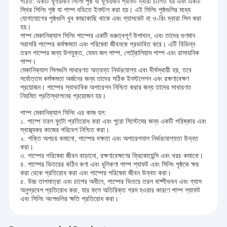
গঠিত: একটি ঘূর্ণায়মান সিলিং পৃষ্ঠ যা ঘূর্ণায়মান শ্যাফট দ্বারা চালিত হয় এবং একটি
স্থির সিলিং পৃষ্ঠ যা পাম্প বডিতে ইনস্টল করা হয়। এই সিলিং পৃষ্ঠগুলির মধ্যে
যোগাযোগের পৃষ্ঠগুলি খুব কাছাকাছি থাকে এবং গ্যাসকেট বা ও-রিং দ্বারা সিল করা
হয়।
পাম্প মেকানিক্যাল সিলিং পাম্পের একটি গুরুত্বপূর্ণ উপাদান, এবং তাদের গুণমান
সরাসরি পাম্পের কর্মক্ষমতা এবং পরিষেবা জীবনকে প্রভাবিত করে। এটি বিভিন্ন
তরল পাম্পের জন্য উপযুক্ত, যেমন জল পাম্প, পেট্রোলিয়াম পাম্প এবং রাসায়নিক
পাম্প।
মেকানিক্যাল সিলগুলি সাধারণত অত্যন্ত নির্ভরযোগ্য এবং দীর্ঘস্থায়ী হয়, তবে
সর্বোত্তম কর্মক্ষমতা অর্জনের জন্য তাদের সঠিক ইনস্টলেশন এবং রক্ষণাবেক্ষণ
প্রয়োজন। পাম্পের স্বাভাবিক অপারেশন নিশ্চিত করার জন্য তাদের সাধারণত
নিয়মিত প্রতিস্থাপনের প্রয়োজন হয়।
পাম্প মেকানিক্যাল সিলিং এর কাজ হল:
১. পাম্পে তরল ফুটো প্রতিরোধ করা এবং পুরো সিস্টেমের জন্য একটি পরিষ্কার এবং
স্বাস্থ্যকর কাজের পরিবেশ নিশ্চিত করা।
২. শক্তি অপচয় কমানো, পাম্পের দক্ষতা এবং অপারেশনাল নির্ভরযোগ্যতা উন্নত
করা।
৩. পাম্পের পরিষেবা জীবন বাড়ানো, রক্ষণাবেক্ষণের ফ্রিকোয়েন্সি এবং খরচ কমানো।
৪. পাম্পের ভিতরের কঠিন কণা এবং ধূলিকণা পাম্প শ্যাফট এবং সিলিং পৃষ্ঠকে ক্ষয়
করা থেকে প্রতিরোধ করা এবং পাম্পের পরিষেবা জীবন উন্নত করা।
৫. উচ্চ তাপমাত্রা এবং চাপের অধীনে, পাম্পের ভিতরে তরল বাষ্পীভবন এবং গ্যাস
অনুপ্রবেশ প্রতিরোধ করা, যার ফলে অতিরিক্ত গরম হওয়ার কারণে পাম্প শ্যাফট
এবং সিলিং অংশগুলির ক্ষতি প্রতিরোধ করা।