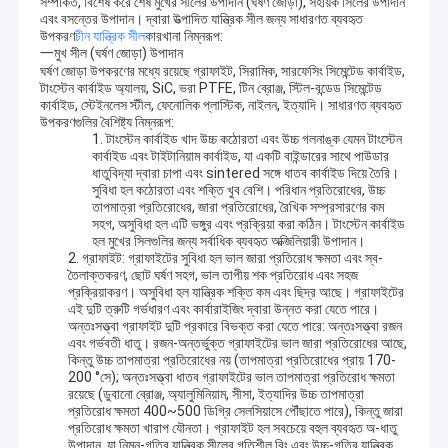
সম্পর্কিত, বিশেষ করে শেষ মুখের সীলের উপাদান (ঘর্ষণ জোড়া), সহায়ক সিলের উপাদান
এবং বসন্তের উপাদান। দ্বারা উত্পাদিত যান্ত্রিক সীল জন্য সাধারণত ব্যবহৃত
উপকরণ
চীন যান্ত্রিক সীল
কারখানা নিম্নরূপ:
一মুখ সীল (ঘর্ষণ জোড়া) উপাদান
ঘর্ষণ জোড়া উপকরণের মধ্যে রয়েছে গ্রাফাইট, সিরামিক, সারফেসিং সিমেন্টেড কার্বাইড,
টাংস্টেন কার্বাইড অ্যালয়, SiC, ভরা PTFE, টিন ব্রোঞ্জ, স্টিল-বন্ডেড সিমেন্টেড
কার্বাইড, স্টেইনলেস স্টীল, ফেনোলিক প্লাস্টিক, নাইলন, ইত্যাদি। সাধারণত ব্যবহৃত
উপকরণগুলির বৈশিষ্ট্য নিম্নরূপ:
1. টাংস্টেন কার্বাইড খাদ উচ্চ কঠোরতা এবং উচ্চ গলনাঙ্ক যেমন টাংস্টেন
কার্বাইড এবং টাইটানিয়াম কার্বাইড, যা একটি বাইন্ডারের সাথে পাউডার
ধাতুবিদ্যা দ্বারা চাপা এবং sintered সঙ্গে ধাতব কার্বাইড দিয়ে তৈরি।
সুবিধা হল কঠোরতা এবং শক্তি খুব বেশি। পরিধান প্রতিরোধের, উচ্চ
তাপমাত্রা প্রতিরোধের, জারা প্রতিরোধের, রৈখিক সম্প্রসারণের কম
সহগ, অসুবিধা হল এটি ভঙ্গুর এবং প্রক্রিয়া করা কঠিন। টাংস্টেন কার্বাইড
হল মুখের সিলগুলির জন্য সর্বাধিক ব্যবহৃত অক্জিলিয়ারী উপাদান।
2. গ্রাফাইট: গ্রাফাইটের সুবিধা হল ভাল জারা প্রতিরোধ ক্ষমতা এবং স্ব-
তৈলাক্তকরণ, ছোট ঘর্ষণ সহগ, ভাল তাপীয় শক প্রতিরোধ এবং সহজ
প্রক্রিয়াকরণ। অসুবিধা হল যান্ত্রিক শক্তি কম এবং ছিদ্র আছে। গ্রাফাইটের
এই দুটি ত্রুটি গর্ভধারণ এবং কার্বারাইজিং দ্বারা উন্নত করা যেতে পারে।
অন্তঃসত্ত্বা গ্রাফাইট দুটি প্রকারে বিভক্ত করা যেতে পারে: অন্তঃসত্ত্বা রজন
এবং গর্ভবতী ধাতু। রজন-অন্তর্ভুক্ত গ্রাফাইটের ভাল জারা প্রতিরোধের আছে,
কিন্তু উচ্চ তাপমাত্রা প্রতিরোধের নয় (তাপমাত্রা প্রতিরোধের প্রায় 170-
200 °সে); অন্তঃসত্ত্বা ধাতব গ্রাফাইটের ভাল তাপমাত্রা প্রতিরোধ ক্ষমতা
রয়েছে (ডুবানো ব্রোঞ্জ, অ্যালুমিনিয়াম, সীসা, ইত্যাদির উচ্চ তাপমাত্রা
প্রতিরোধ ক্ষমতা 400~500 ডিগ্রি সেলসিয়াসে পৌঁছাতে পারে), কিন্তু জারা
প্রতিরোধ ক্ষমতা খারাপ যৌনতা। গ্রাফাইট হল সবচেয়ে বহুল ব্যবহৃত অ-ধাতু
উপাদান, যা নিম্ন-গতির যান্ত্রিক সীলের গতিশীল রিং এবং উচ্চ-গতির যান্ত্রিক