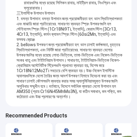
রাবারগুলির মধ্যে রয়েছে সিলিকন রাবার, নাইট্রিল রাবার, নিওপ্রিন এবং
ফ্লুরোরাবার।
三ইলাস্টিক উপাদান উপাদান
1. বসন্ত উপাদান: বসন্ত উপাদান জন্য প্রয়োজনীয়তা হল: ভাল স্থিতিস্থাপকতা
এবং মাঝারি জারা প্রতিরোধের. সাধারণত ব্যবহৃত স্প্রিং উপকরণগুলি হল
স্টেইনলেস স্প্রিং স্টিল (1Cr18Ni9Ti, ইত্যাদি), ক্রোম স্টিল (3Cr13,
4Cr13, ইত্যাদি), কার্বন ক্যাবল স্প্রিং স্টিল (60si2Mn, ইত্যাদি) এবং
ফসফর ব্রোঞ্জ৷
2. bellows উপকরণ জন্য প্রয়োজনীয়তা হল: ভাল ঢালাই কর্মক্ষমতা, বৃহত্তর
স্থিতিস্থাপকতা, এবং নির্দিষ্ট জারা প্রতিরোধের. সাধারণত ব্যবহৃত বেলোর
উপকরণগুলির মধ্যে রয়েছে লোহা-ভিত্তিক, তামা-ভিত্তিক এবং নিকেল-ভিত্তিক
সংকর ধাতু এবং টাইটানিয়াম উপাদান। সাধারণত, টাইটানিয়াম-ভিত্তিক নিকেল-
ক্রোমিয়াম অস্টেনিটিক স্ট্রিপগুলি প্রধানত ব্যবহৃত হয়, বিশেষ করে
1Cr18Ni12Mo2Ti সবচেয়ে বেশি ব্যবহৃত হয়। উচ্চ-নিকেল ইলাস্টিক
অ্যালয়গুলিকে বেলো তৈরির জন্য আদর্শ উপকরণ হিসাবে বিবেচনা করা হয় এবং
সাধারণ ঢালাই কৌশলগুলি ব্যবহার করার সময় অ্যালুমিনিয়ামযুক্ত উপকরণগুলি
অসুবিধার সম্মুখীন হবে। বর্তমানে, বিদেশে সর্বাধিক ব্যবহৃত বেলো উপাদান হল
AM350 (প্রায় Cr16Ni45MnMo3N), যা কঠিন সমাধান, কম শক্তি, কম
কঠোরতা এবং উচ্চ প্রসারণের অন্তর্গত।
Recommended Products