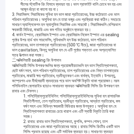
সীলের স্ট্যাটিক রিং হিসাবে ব্যবহৃত হয়। ভাল গ্রাফাইট খালি চোখে ঘন হয় এবং
আঙ্গুল গুঁড়ো বা কালো হয় না।
3. সিরামিকস: সিরামিকের সুবিধা হল ভাল জারা প্রতিরোধের, উচ্চ কঠোরতা এবং ভাল
পরিধান প্রতিরোধের। অসুবিধা হল যে তারা ভঙ্গুর এবং প্রক্রিয়া করা কঠিন। সবচেয়ে
সাধারণ অ্যাপ্লিকেশন হল অ্যালুমিনা সিরামিক এবং সারমেট। সিরামিকগুলি বেশিরভাগ
ক্ষয়কারী মিডিয়া, মাঝারি এবং কম গতির অনুষ্ঠানে ব্যবহৃত হয়।
4. কার্বন ইস্পাত, ক্রোমিয়াম ইস্পাত এবং ক্রোমিয়াম-নিকেল ইস্পাত এর sealing
পৃষ্ঠের উপর হার্ড খাদ সারফেসিং, সুবিধাগুলি হল উচ্চ কঠোরতা, ভাল পরিধান
প্রতিরোধের, ভাল তাপমাত্রা প্রতিরোধের (500 ℃ নীচে), জারা প্রতিরোধের বা
ভাল cavitation, কিন্তু অসুবিধা হল যে এটি পৃষ্ঠের শক্ততা এবং অপ্রত্যাশিত
স্তর উত্পাদন করা সহজ।
二অক্জিলিয়ারী sealing রিং উপাদান
অক্জিলিয়ারী সিলিং উপকরণগুলির জন্য প্রয়োজনীয়তাগুলি হল ভাল স্থিতিস্থাপকতা,
ছোট ঘর্ষণ সহগ, ভাল পরিধান প্রতিরোধের, তাপ প্রতিরোধের এবং নিম্ন তাপমাত্রার
প্রতিরোধ, মাঝারি ক্ষয় প্রতিরোধ, দ্রবীভূতকরণ এবং বার্ধক্য, ইত্যাদি। উপরন্তু,
কম্প্রেশন এবং দীর্ঘমেয়াদী ব্যবহারের পরে ভাল অবশিষ্ট বিকৃতি থাকা প্রয়োজন। নরম
পলিভিনাইল ক্লোরাইড ছাড়াও সাধারনত ব্যবহৃত অক্জিলিয়ারী সিলিং রিং উপকরণ হল
রাবার এবং টেফলন।
1. পলিটেট্রাফ্লুরোইথিলিন: পলিটেট্রাফ্লুরোইথিলিনের সুবিধা হল রাসায়নিক
স্থিতিশীলতা, তেল প্রতিরোধ, দ্রবীভূত প্রতিরোধ, আর্দ্রতা প্রতিরোধ, কম
ঘর্ষণ সহগ এবং বিভিন্ন ক্ষয়কারী মিডিয়ার জন্য উপযুক্ত। অসুবিধা হল যে
স্থিতিস্থাপকতা রাবারের চেয়ে খারাপ এবং এটি স্থায়ী বিকৃতি তৈরি করা
সহজ।
2. রাবার: রাবার ভাল স্থিতিস্থাপকতা, কুশনিং, কম্পন শোষণ, তাপ
প্রতিরোধের এবং জারা প্রতিরোধের আছে। রাবার সিলিং রিংটির একটি ভাল
সিলিং প্রভাব রয়েছে এবং এটি সর্বাধিক ব্যবহৃত হয়। সাধারণত ব্যবহৃত