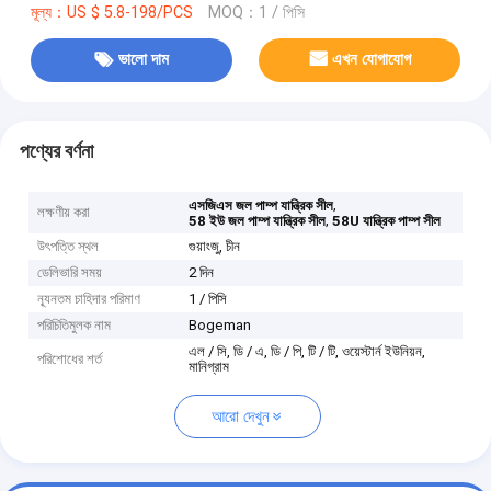
মূল্য：US $ 5.8-198/PCS
MOQ：1 / পিসি
ভালো দাম
এখন যোগাযোগ
পণ্যের বর্ণনা
,
এসজিএস জল পাম্প যান্ত্রিক সীল
লক্ষণীয় করা
,
58 ইউ জল পাম্প যান্ত্রিক সীল
58U যান্ত্রিক পাম্প সীল
উৎপত্তি স্থল
গুয়াংজু, চীন
ডেলিভারি সময়
2 দিন
ন্যূনতম চাহিদার পরিমাণ
1 / পিসি
পরিচিতিমুলক নাম
Bogeman
এল / সি, ডি / এ, ডি / পি, টি / টি, ওয়েস্টার্ন ইউনিয়ন,
পরিশোধের শর্ত
মানিগ্রাম
আরো দেখুন