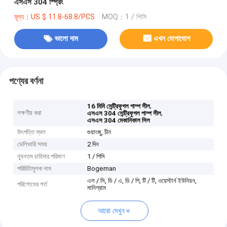
এসএস 304 স্প্রিং
মূল্য：US $ 11.8-68.8/PCS
MOQ：1 / পিসি
ভালো দাম
এখন যোগাযোগ
পণ্যের বর্ণনা
,
16 মিমি সেন্ট্রিফুগল পাম্প সীল
লক্ষণীয় করা
,
এসএস 304 সেন্ট্রিফুগল পাম্প সীল
এসএস 304 মেকানিকাল সিল
উৎপত্তি স্থল
গুয়াংজু, চীন
ডেলিভারি সময়
2 দিন
ন্যূনতম চাহিদার পরিমাণ
1 / পিসি
পরিচিতিমুলক নাম
Bogeman
এল / সি, ডি / এ, ডি / পি, টি / টি, ওয়েস্টার্ন ইউনিয়ন,
পরিশোধের শর্ত
মানিগ্রাম
আরো দেখুন