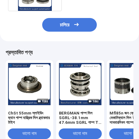
চালিয়ে
প্রস্তাবিত পণ্য
ChSt 55mm স্লাইডিং
BERGMAN পাম্প সিল
Mfl85n জন ক্রেন 
ভ্যান পাম্প যান্ত্রিক সিল ব্ল্যাকমার
SGRL-38.1mm
মেকানিক্যাল সিল 150
টাইপ
47.6mm SGRL পাম্প TC
সাবমারসিবল পাম্পের জ
VITON মেকানিক্যাল সিল
670/680/676
ভালো দাম
ভালো দাম
ভালো দাম