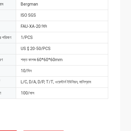
নাম
Bergman
ISO SGS
FAU-XA-20 মিমি
ার পরিমাণ
1/PCS
US $ 20-50/PCS
রণ
শক্ত কাগজ 60*60*60mm
10/দিন
L/C, D/A, D/P, T/T, ওয়েস্টার্ন ইউনিয়ন, মানিগ্রাম
া
100/মাস