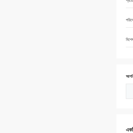
প্রয়
পরিব
বিশে
আপনি
একটি