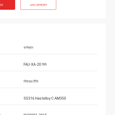
াম
এখন যোগাযোগ
বার্গম্যান
FAU-XA-20 মিমি
সিইআর টিসি
SS316 Hastelloy C AM350