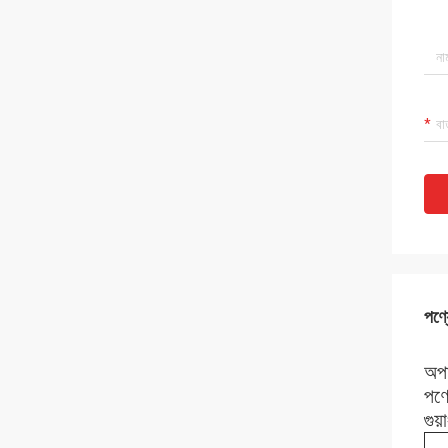
পণ্য
অপা
পণ্
গুয