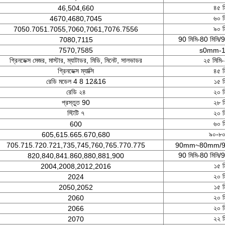
৪৫ ম
46,504,660
৬০ ম
4670,4680,7045
৯০ ম
7050.7051.7055,7060,7061,7076.7556
90 মিমি-80 মিমি/
7080,7115
7570,7585
s0mm-
গ্রিনডেক্স মেজর, মাস্টার, ম্যাটাডর, মিডি, মিনেট, সালভাডর
২৫ মিমি-
গ্রিনডেক্স ম্যাক্সি
৪৫ ম
রেডি মডেল 4 8 12&16
১৫ ম
রেডি ২৪
২০ ম
প্রস্তুত 90
২৮ ম
স্টিটি ৭
২০ ম
৬০ ম
600
৯০-৮০
605,615.665.670,680
705.715.720.721,735,745,760,765.770.775
90mm~80mm/
90 মিমি-80 মিমি/
820,840,841.860,880,881,900
১৫ ম
2004,2008,2012,2016
২০ ম
2024
১৫ ম
2050,2052
২০ ম
2060
২০ ম
2066
২২ ম
2070