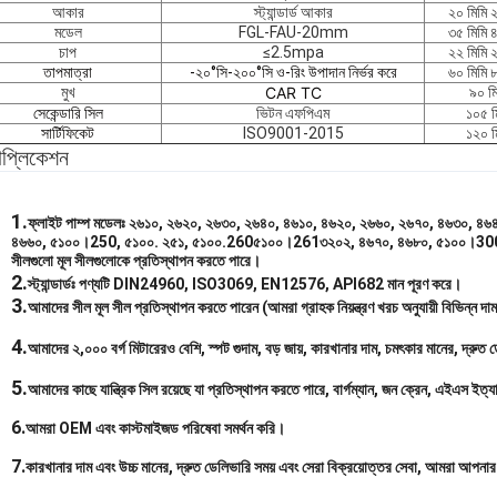
আকার
স্ট্যান্ডার্ড আকার
২০ মিমি ২
মডেল
FGL-FAU-20mm
৩৫ মিমি ৪
চাপ
≤2.5mpa
২২ মিমি ২
তাপমাত্রা
-২০°সি-২০০°সি ও-রিং উপাদান নির্ভর করে
৬০ মিমি ৮
মুখ
CAR TC
৯০ মি
সেকেন্ডারি সিল
ভিটন এফপিএম
১০৫ ম
সার্টিফিকেট
ISO9001-2015
১২০ ম
াপ্লিকেশন
1.
ফ্লাইট পাম্প মডেলঃ ২৬১০, ২৬২০, ২৬৩০, ২৬৪০, ৪৬১০, ৪৬২০, ২৬৬০, ২৬৭০, ৪৬৩০,
৪৬৬০, ৫১০০।250, ৫১০০. ২৫১, ৫১০০.260৫১০০।261৩২০২, ৪৬৭০, ৪৬৮০, ৫১০০।3
সীলগুলো মূল সীলগুলোকে প্রতিস্থাপন করতে পারে।
2.
স্ট্যান্ডার্ডঃ পণ্যটি DIN24960, ISO3069, EN12576, API682 মান পূরণ করে।
3
.
আমাদের সীল মূল সীল প্রতিস্থাপন করতে পারেন (আমরা গ্রাহক নিয়ন্ত্রণ খরচ অনুযায়ী বিভিন্ন দাম 
4.
আমাদের ২,০০০ বর্গ মিটারেরও বেশি, স্পট গুদাম, বড় জায়, কারখানার দাম, চমৎকার মানের, দ্রু
5.
আমাদের কাছে যান্ত্রিক সিল রয়েছে যা প্রতিস্থাপন করতে পারে, বার্গম্যান, জন ক্রেন, এইএস ইত্যাদ
6.
আমরা OEM এবং কাস্টমাইজড পরিষেবা সমর্থন করি।
7.
কারখানার দাম এবং উচ্চ মানের, দ্রুত ডেলিভারি সময় এবং সেরা বিক্রয়োত্তর সেবা, আমরা আপনার 