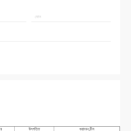
র
উৎপত্তি
গুয়াংডং;চীন