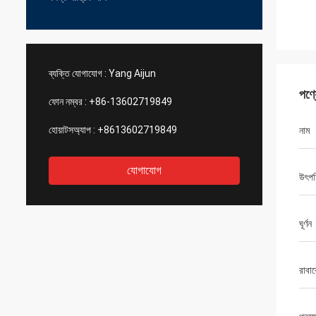
ব্যক্তি যোগাযোগ :
Yang Aijun
পণ্
ফোন নম্বর :
+86-13602719849
হোয়াটসঅ্যাপ :
+8613602719849
নাম
যোগাযোগ
উৎপত
ঘূর্ণন
রাবা