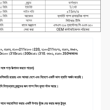
৫ মিমি
ব্র্যান্ড
বার্গম্যান
৫ মিমি
ইউনিট
1/সেট
৮ মিমি
লাইন গতি
≤15m/s
০ মিমি
আবেদন
ফ্লাইট পাম্প রাসায়নিক পাম্প
মি
আসন
সিইআর টিসি
িমি
ধাতব যন্ত্রাংশ
এসএস ৩১৬ হ্যাস্টেলয় সি এএম ৩৫০
িমি
সেবা করা
OEM কাস্টমাইজেশন পরিষেবা
 ৪৬৪০, ৩১৫৩, ৫১০০211৫১০০।220, ২১০০211৩১৭১, ৩১৫২, ৪৬৫০, 
00৫১০০।310৫১৫১।300৫১৫১।310. ৩৩০১, ৫১৫০.350আমাদের 
সঙ্গে পণ্য উত্পাদন করতে পারেন)
ত ডেলিভারি রয়েছে এবং আমরা দেশে এবং বিদেশে একটি ভাল খ্যাতি অর্জন করেছি।
ি বিশ্বখ্যাত ব্র্যান্ডের জল পাম্প সিল মূলত স্টক আছে।
সাথে সহযোগিতা করার একটি উপায় খুঁজে বের করার জন্য উন্মুখ
.