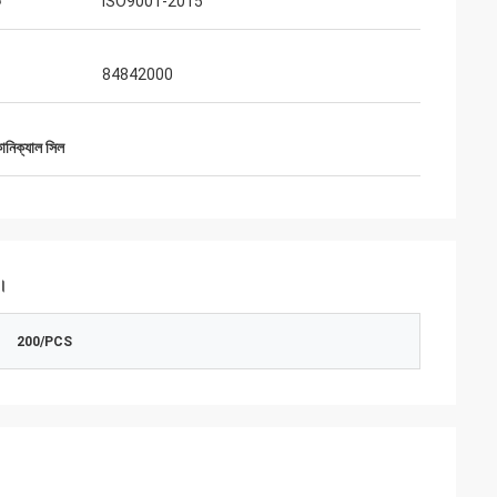
ট
ISO9001-2015
84842000
ানিক্যাল সিল
ন।
200/PCS