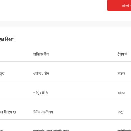
ভালো দ
যের বিবরণ
যান্ত্রিক সীল
ট্রেমার্ক
্তি
গুয়াংডং, চীন
মডেল
গাড়ির টিসি
আসন
রের সীলমোহর
ভিটন এফপিএম
ধাতু